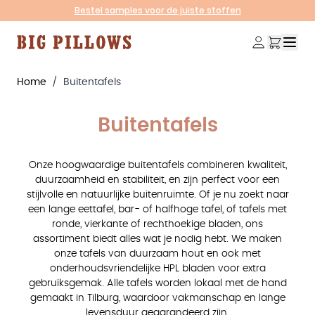
Ga naar de inhoud
Bestel samples voor de juiste stoffen
Home
/
Buitentafels
Buitentafels
Onze hoogwaardige buitentafels combineren kwaliteit,
duurzaamheid en stabiliteit, en zijn perfect voor een
stijlvolle en natuurlijke buitenruimte. Of je nu zoekt naar
een lange eettafel, bar- of halfhoge tafel, of tafels met
ronde, vierkante of rechthoekige bladen, ons
assortiment biedt alles wat je nodig hebt. We maken
onze tafels van duurzaam hout en ook met
onderhoudsvriendelijke HPL bladen voor extra
gebruiksgemak. Alle tafels worden lokaal met de hand
gemaakt in Tilburg, waardoor vakmanschap en lange
levensduur gegarandeerd zijn.